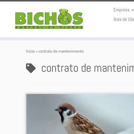
Empresa
Área de Cli
Saltar
al
Inicio
»
contrato de mantenimiento
contenido
contrato de manteni