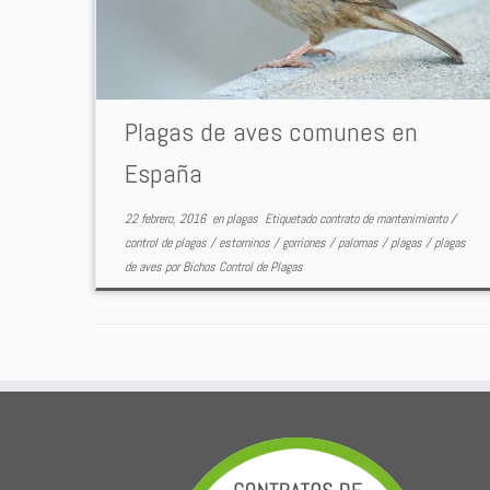
Plagas de aves comunes en
España
22 febrero, 2016
en
plagas
Etiquetado
contrato de mantenimiento
/
control de plagas
/
estorninos
/
gorriones
/
palomas
/
plagas
/
plagas
de aves
por
Bichos Control de Plagas