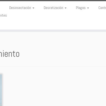
Desinsectación
Desratización
Plagas
Cont
entes
miento