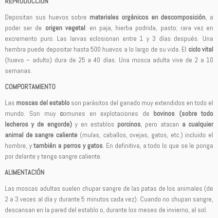
REPRODUCCIÓN
Depositan sus huevos sobre
materiales orgánicos en descomposición
, a
poder ser de
origen vegetal
: en paja, hierba podrida, pasto; rara vez en
excremento puro. Las larvas eclosionan entre 1 y 3 días después. Una
hembra puede depositar hasta 500 huevos a lo largo de su vida. El
ciclo vital
(huevo – adulto) dura de 25 a 40 días. Una mosca adulta vive de 2 a 10
semanas.
COMPORTAMIENTO
Las
moscas del establo
son parásitos del ganado muy extendidos en todo el
mundo. Son muy
c
omunes en explotaciones de
bovinos (sobre todo
lecheros y de engorde)
y en establos
porcinos
, pero atacan
a cualquier
animal
de sangre caliente
(mulas, caballos, ovejas, gatos, etc.) incluido el
hombre, y
también a
perros y gatos
. En definitiva, a todo lo que se le ponga
por delante y tenga sangre caliente.
ALIMENTACIÓN
Las moscas adultas suelen chupar sangre de las patas de los animales (de
2 a 3 veces al día y durante 5 minutos cada vez). Cuando no chupan sangre,
descansan en la pared del establo o, durante los meses de invierno, al sol.