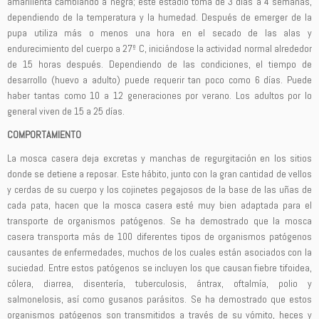
amarillenta cambiando a negra; este estadío toma de 3 días a 4 semanas,
dependiendo de la temperatura y la humedad. Después de emerger de la
pupa utiliza más o menos una hora en el secado de las alas y
endurecimiento del cuerpo a 27º C, iniciándose la actividad normal alrededor
de 15 horas después. Dependiendo de las condiciones, el tiempo de
desarrollo (huevo a adulto) puede requerir tan poco como 6 días. Puede
haber tantas como 10 a 12 generaciones por verano. Los adultos por lo
general viven de 15 a 25 días.
COMPORTAMIENTO
La mosca casera deja excretas y manchas de regurgitación en los sitios
donde se detiene a reposar. Este hábito, junto con la gran cantidad de vellos
y cerdas de su cuerpo y los cojinetes pegajosos de la base de las uñas de
cada pata, hacen que la mosca casera esté muy bien adaptada para el
transporte de organismos patógenos. Se ha demostrado que la mosca
casera transporta más de 100 diferentes tipos de organismos patógenos
causantes de enfermedades, muchos de los cuales están asociados con la
suciedad. Entre estos patógenos se incluyen los que causan fiebre tifoidea,
cólera, diarrea, disentería, tuberculosis, ántrax, oftalmía, polio y
salmonelosis, así como gusanos parásitos. Se ha demostrado que estos
organismos patógenos son transmitidos a través de su vómito, heces y