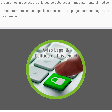
e organismos infecciosos, por lo que se debe acudir inmediatamente al médico.
o inmediatamente con un especialista en control de plagas para que hagan una i
n a aparecer.