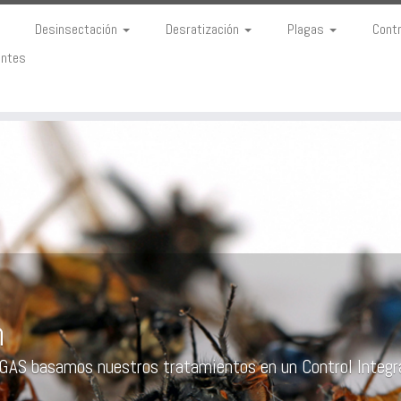
Desinsectación
Desratización
Plagas
Cont
entes
n
 basamos nuestros tratamientos en un Control Integr