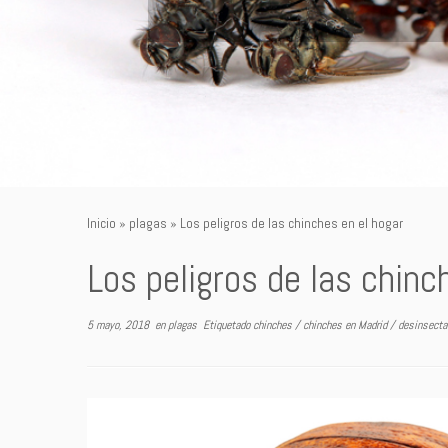
Inicio
»
plagas
»
Los peligros de las chinches en el hogar
Los peligros de las chinc
5 mayo, 2018
en
plagas
Etiquetado
chinches
/
chinches en Madrid
/
desinsecta