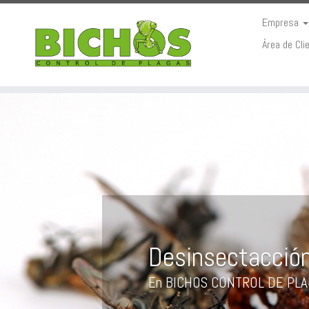
Empresa
Área de Cli
Saltar
al
contenido
Desinsectacció
En BICHOS CONTROL DE PLAGAS