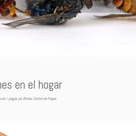
hes en el hogar
ción
/
plagas
por
Bichos Control de Plagas