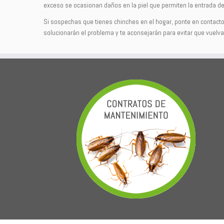
exceso se ocasionan daños en la piel que permiten la entrada d
Si sospechas que tienes chinches en el hogar, ponte en contact
solucionarán el problema y te aconsejarán para evitar que vuelva