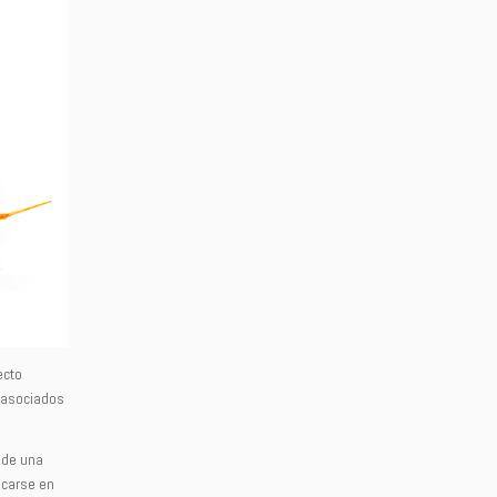
ecto
d asociados
 de una
scarse en